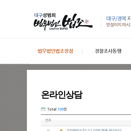
온라인상담
Total
109
건
번호
49
조언부탁드립니다 (비번 핸폰 끝4자리)