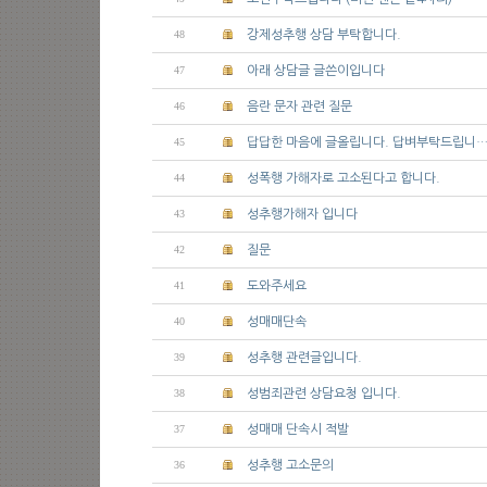
48
강제성추행 상담 부탁합니다.
47
아래 상담글 글쓴이입니다
46
음란 문자 관련 질문
45
답답한 마음에 글올립니다. 답벼부탁드립니
44
성폭행 가해자로 고소된다고 합니다.
43
성추행가해자 입니다
42
질문
41
도와주세요
40
성매매단속
39
성추행 관련글입니다.
38
성범죄관련 상담요청 입니다.
37
성매매 단속시 적발
36
성추행 고소문의