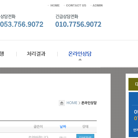
HOME
>
온라인상담
글쓴이
날짜
상태
조언바랍니다
08-11
답변완료